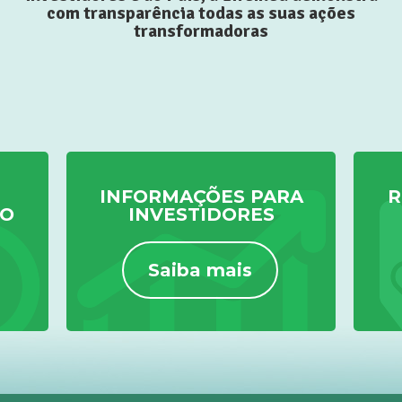
com transparência todas as suas ações
transformadoras
INFORMAÇÕES PARA
R
TO
INVESTIDORES
Saiba mais